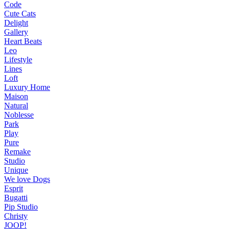
Code
Cute Cats
Delight
Gallery
Heart Beats
Leo
Lifestyle
Lines
Loft
Luxury Home
Maison
Natural
Noblesse
Park
Play
Pure
Remake
Studio
Unique
We love Dogs
Esprit
Bugatti
Pip Studio
Christy
JOOP!