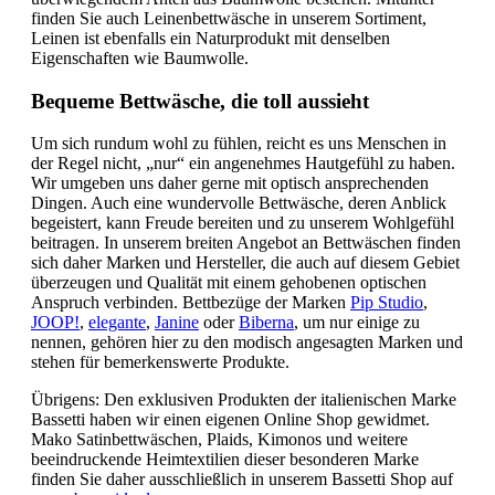
finden Sie auch Leinenbettwäsche in unserem Sortiment,
Leinen ist ebenfalls ein Naturprodukt mit denselben
Eigenschaften wie Baumwolle.
Bequeme Bettwäsche, die toll aussieht
Um sich rundum wohl zu fühlen, reicht es uns Menschen in
der Regel nicht, „nur“ ein angenehmes Hautgefühl zu haben.
Wir umgeben uns daher gerne mit optisch ansprechenden
Dingen. Auch eine wundervolle Bettwäsche, deren Anblick
begeistert, kann Freude bereiten und zu unserem Wohlgefühl
beitragen. In unserem breiten Angebot an Bettwäschen finden
sich daher Marken und Hersteller, die auch auf diesem Gebiet
überzeugen und Qualität mit einem gehobenen optischen
Anspruch verbinden. Bettbezüge der Marken
Pip Studio
,
JOOP!
,
elegante
,
Janine
oder
Biberna
, um nur einige zu
nennen, gehören hier zu den modisch angesagten Marken und
stehen für bemerkenswerte Produkte.
Übrigens: Den exklusiven Produkten der italienischen Marke
Bassetti haben wir einen eigenen Online Shop gewidmet.
Mako Satinbettwäschen, Plaids, Kimonos und weitere
beeindruckende Heimtextilien dieser besonderen Marke
finden Sie daher ausschließlich in unserem Bassetti Shop auf