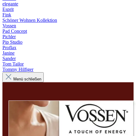
elegante
Esprit
Fink
Schöner Wohnen Kollektion
Vossen
Pad Concept
Pichler
Pip Studio
Proflax
Janine
Sander
Tom Tailor
Tommy Hilfiger
Menü schließen