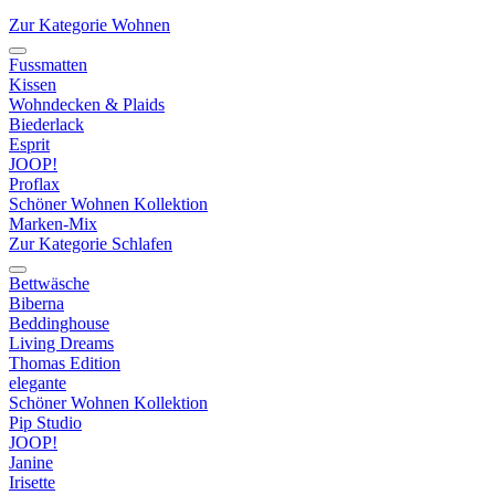
Zur Kategorie Wohnen
Fussmatten
Kissen
Wohndecken & Plaids
Biederlack
Esprit
JOOP!
Proflax
Schöner Wohnen Kollektion
Marken-Mix
Zur Kategorie Schlafen
Bettwäsche
Biberna
Beddinghouse
Living Dreams
Thomas Edition
elegante
Schöner Wohnen Kollektion
Pip Studio
JOOP!
Janine
Irisette