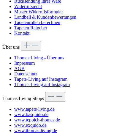
Rücksendung Ihrer Ware
Widerrufsrecht
Muster Widerrufsformular
Landbell & Kundenbewertungen
Tapetenrollen berechnen
Tapeten Ratgeber
Kontakt
Über uns
Thomas Living - Über uns
Impressum
AGB
Datenschutz
Tapete-Living auf Instagram
Thomas Living auf Instagram
Thomas Living Shops
www.tapete-living.de
www.basquido.de
www.teppich-thomas.de
www.exquido.de
www.thomas-living.de