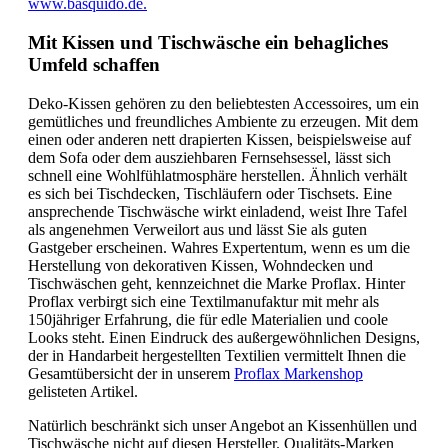
www.basquido.de.
Mit Kissen und Tischwäsche ein behagliches
Umfeld schaffen
Deko-Kissen gehören zu den beliebtesten Accessoires, um ein
gemütliches und freundliches Ambiente zu erzeugen. Mit dem
einen oder anderen nett drapierten Kissen, beispielsweise auf
dem Sofa oder dem ausziehbaren Fernsehsessel, lässt sich
schnell eine Wohlfühlatmosphäre herstellen. Ähnlich verhält
es sich bei Tischdecken, Tischläufern oder Tischsets. Eine
ansprechende Tischwäsche wirkt einladend, weist Ihre Tafel
als angenehmen Verweilort aus und lässt Sie als guten
Gastgeber erscheinen. Wahres Expertentum, wenn es um die
Herstellung von dekorativen Kissen, Wohndecken und
Tischwäschen geht, kennzeichnet die Marke Proflax. Hinter
Proflax verbirgt sich eine Textilmanufaktur mit mehr als
150jähriger Erfahrung, die für edle Materialien und coole
Looks steht. Einen Eindruck des außergewöhnlichen Designs,
der in Handarbeit hergestellten Textilien vermittelt Ihnen die
Gesamtübersicht der in unserem
Proflax Markenshop
gelisteten Artikel.
Natürlich beschränkt sich unser Angebot an Kissenhüllen und
Tischwäsche nicht auf diesen Hersteller. Qualitäts-Marken