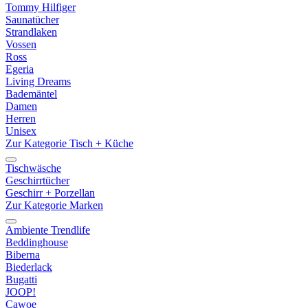
Tommy Hilfiger
Saunatücher
Strandlaken
Vossen
Ross
Egeria
Living Dreams
Bademäntel
Damen
Herren
Unisex
Zur Kategorie Tisch + Küche
Tischwäsche
Geschirrtücher
Geschirr + Porzellan
Zur Kategorie Marken
Ambiente Trendlife
Beddinghouse
Biberna
Biederlack
Bugatti
JOOP!
Cawoe