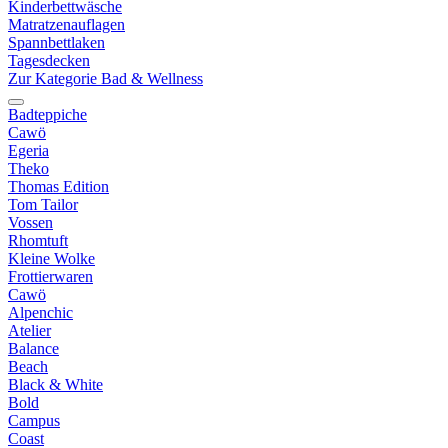
Kinderbettwäsche
Matratzenauflagen
Spannbettlaken
Tagesdecken
Zur Kategorie Bad & Wellness
Badteppiche
Cawö
Egeria
Theko
Thomas Edition
Tom Tailor
Vossen
Rhomtuft
Kleine Wolke
Frottierwaren
Cawö
Alpenchic
Atelier
Balance
Beach
Black & White
Bold
Campus
Coast