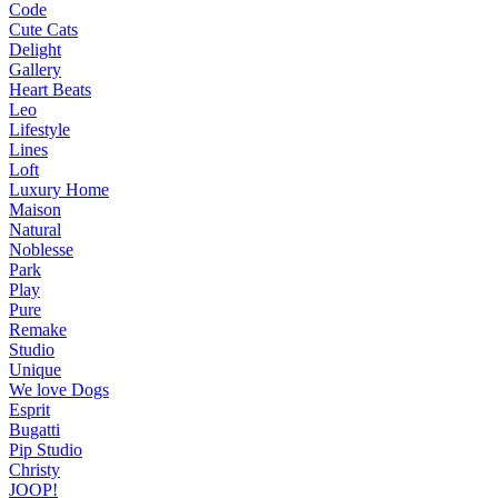
Code
Cute Cats
Delight
Gallery
Heart Beats
Leo
Lifestyle
Lines
Loft
Luxury Home
Maison
Natural
Noblesse
Park
Play
Pure
Remake
Studio
Unique
We love Dogs
Esprit
Bugatti
Pip Studio
Christy
JOOP!