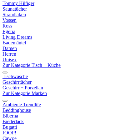
Tommy Hilfiger
Saunatücher
Strandlaken
Vossen
Ross
Egeria
Living Dreams
Bademäntel
Damen
Herren
Unisex
Zur Kategorie Tisch + Küche
Tischwäsche
Geschirrtücher
Geschirr + Porzellan
Zur Kategorie Marken
Ambiente Trendlife
Beddinghouse
Biberna
Biederlack
Bugatti
JOOP!
Cawoe