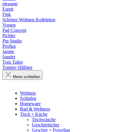
elegante
Esprit
Fink
Schöner Wohnen Kollektion
Vossen
Pad Concept
Pichler
Pip Studio
Proflax
Janine
Sander
Tom Tailor
Tommy Hilfiger
Menü schließen
Wohnen
Schlafen
Homeware
Bad & Wellness
Tisch + Küche
Tischwäsche
Geschirrtücher
Geschirr + Porzellan