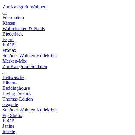
Zur Kategorie Wohnen
Fussmatten
Kissen
Wohndecken & Plaids
Biederlack
Esprit
JOOP!
Proflax
Schöner Wohnen Kollektion
Marken-Mix
Zur Kategorie Schlafen
Bettwäsche
Biberna
Beddinghouse
Living Dreams
Thomas Edition
elegante
Schöner Wohnen Kollektion
Pip Studio
JOOP!
Janine
Irisette