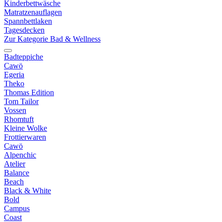
Kinderbettwäsche
Matratzenauflagen
Spannbettlaken
Tagesdecken
Zur Kategorie Bad & Wellness
Badteppiche
Cawö
Egeria
Theko
Thomas Edition
Tom Tailor
Vossen
Rhomtuft
Kleine Wolke
Frottierwaren
Cawö
Alpenchic
Atelier
Balance
Beach
Black & White
Bold
Campus
Coast