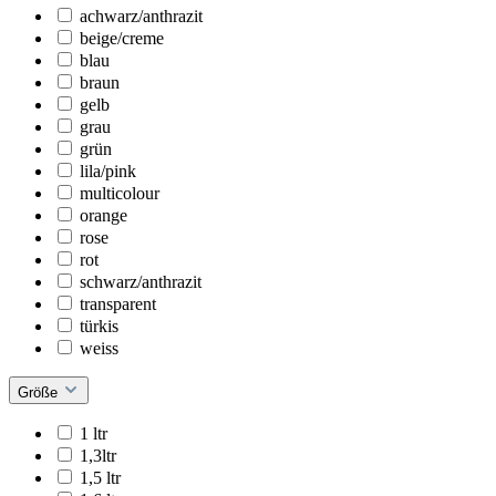
achwarz/anthrazit
beige/creme
blau
braun
gelb
grau
grün
lila/pink
multicolour
orange
rose
rot
schwarz/anthrazit
transparent
türkis
weiss
Größe
1 ltr
1,3ltr
1,5 ltr