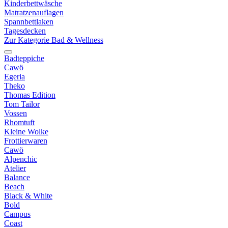
Kinderbettwäsche
Matratzenauflagen
Spannbettlaken
Tagesdecken
Zur Kategorie Bad & Wellness
Badteppiche
Cawö
Egeria
Theko
Thomas Edition
Tom Tailor
Vossen
Rhomtuft
Kleine Wolke
Frottierwaren
Cawö
Alpenchic
Atelier
Balance
Beach
Black & White
Bold
Campus
Coast