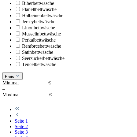
Biberbettwäsche
Flanellbettwäsche
Halbeinenbettwäsche
Jerseybettwäsche
Linonbettwäsche
Musselinbettwäsche
Perkalbettwäsche
Renforcebettwäsche
Satinbettwäsche
Seersuckerbettwäsche
Tencelbettwäsche
Preis
Minimal
€
–
Maximal
€
Seite
1
Seite
2
Seite
3