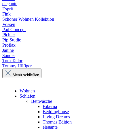
elegante
Esprit
Fink
Schöner Wohnen Kollektion
Vossen
Pad Concept
Pichler
Pip Studio
Proflax
Janine
Sander
Tom Tailor
Tommy Hilfiger
Menü schließen
Wohnen
Schlafen
Bettwäsche
Biberna
Beddinghouse
Living Dreams
Thomas Edition
elegante