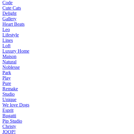
Code
Cute Cats
Delight
Gallery
Heart Beats
Leo
Lifestyle
Lines
Loft
Luxury Home
Maison
Natural
Noblesse
Park
Play
Pure
Remake
Studio
Unique
We love Dogs
Esprit
Bugatti
Pip Studio
Christy
JOOP!