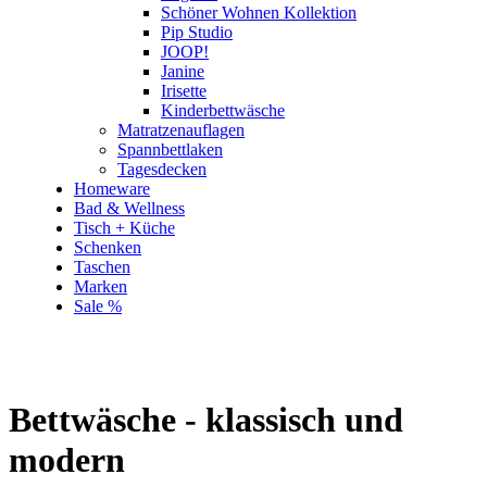
Schöner Wohnen Kollektion
Pip Studio
JOOP!
Janine
Irisette
Kinderbettwäsche
Matratzenauflagen
Spannbettlaken
Tagesdecken
Homeware
Bad & Wellness
Tisch + Küche
Schenken
Taschen
Marken
Sale %
Bettwäsche - klassisch und
modern