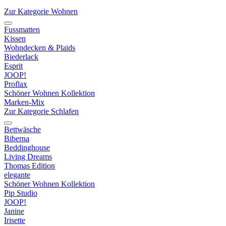
Zur Kategorie Wohnen
Fussmatten
Kissen
Wohndecken & Plaids
Biederlack
Esprit
JOOP!
Proflax
Schöner Wohnen Kollektion
Marken-Mix
Zur Kategorie Schlafen
Bettwäsche
Biberna
Beddinghouse
Living Dreams
Thomas Edition
elegante
Schöner Wohnen Kollektion
Pip Studio
JOOP!
Janine
Irisette