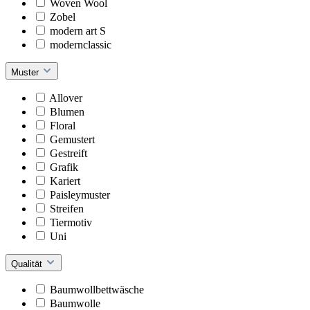
Woven Wool
Zobel
modern art S
modernclassic
Muster
Allover
Blumen
Floral
Gemustert
Gestreift
Grafik
Kariert
Paisleymuster
Streifen
Tiermotiv
Uni
Qualität
Baumwollbettwäsche
Baumwolle