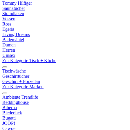
Tommy Hilfiger
Saunatücher
Strandlaken
Vossen
Ross
Egeria
Living Dreams
Bademäntel
Damen
Herren
Unisex
Zur Kategorie Tisch + Küche
Tischwäsche
Geschirrtücher
Geschirr + Porzellan
Zur Kategorie Marken
Ambiente Trendlife
Beddinghouse
Biberna
Biederlack
Bugatti
JOOP!
Cawoe