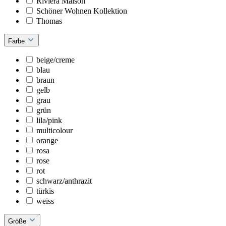
Riviera Maison
Schöner Wohnen Kollektion
Thomas
Farbe
beige/creme
blau
braun
gelb
grau
grün
lila/pink
multicolour
orange
rosa
rose
rot
schwarz/anthrazit
türkis
weiss
Größe