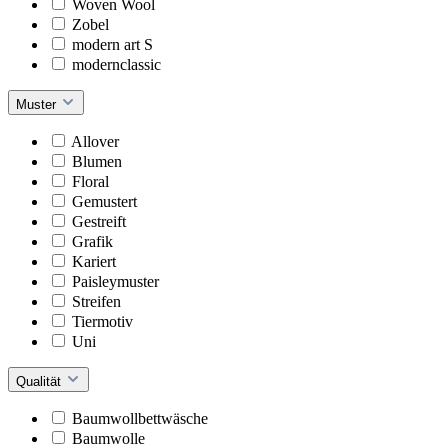
Woven Wool
Zobel
modern art S
modernclassic
Muster
Allover
Blumen
Floral
Gemustert
Gestreift
Grafik
Kariert
Paisleymuster
Streifen
Tiermotiv
Uni
Qualität
Baumwollbettwäsche
Baumwolle