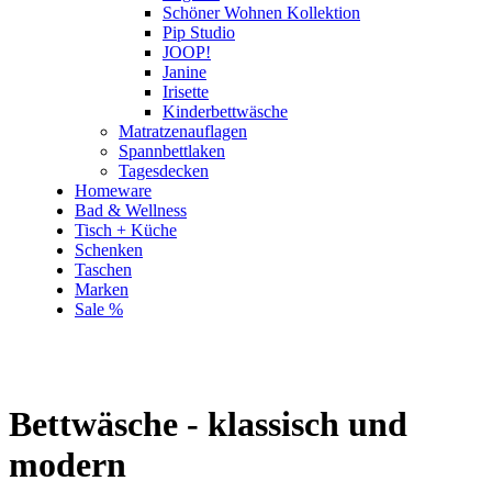
Schöner Wohnen Kollektion
Pip Studio
JOOP!
Janine
Irisette
Kinderbettwäsche
Matratzenauflagen
Spannbettlaken
Tagesdecken
Homeware
Bad & Wellness
Tisch + Küche
Schenken
Taschen
Marken
Sale %
Bettwäsche - klassisch und
modern