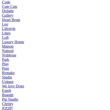
Code
Cute Cats
Delight
Gallery
Heart Beats
Leo
Lifestyle
Lines
Loft
Luxury Home
Maison
Natural
Noblesse
Park
Play
Pure
Remake
Studio
Unique
We love Dogs
Esprit
Bugatti
Pip Studio
Christy
JOOP!