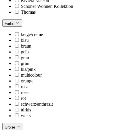
Riviera Maison
Schöner Wohnen Kollektion
Thomas
Farbe
beige/creme
blau
braun
gelb
grau
grün
lila/pink
multicolour
orange
rosa
rose
rot
schwarz/anthrazit
türkis
weiss
Größe