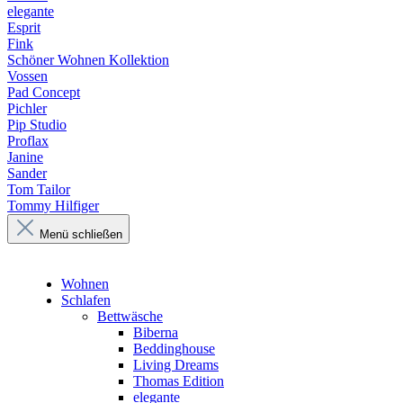
elegante
Esprit
Fink
Schöner Wohnen Kollektion
Vossen
Pad Concept
Pichler
Pip Studio
Proflax
Janine
Sander
Tom Tailor
Tommy Hilfiger
Menü schließen
Wohnen
Schlafen
Bettwäsche
Biberna
Beddinghouse
Living Dreams
Thomas Edition
elegante