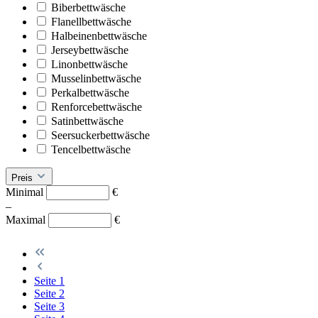
Biberbettwäsche
Flanellbettwäsche
Halbeinenbettwäsche
Jerseybettwäsche
Linonbettwäsche
Musselinbettwäsche
Perkalbettwäsche
Renforcebettwäsche
Satinbettwäsche
Seersuckerbettwäsche
Tencelbettwäsche
Preis
Minimal
€
–
Maximal
€
Seite
1
Seite
2
Seite
3