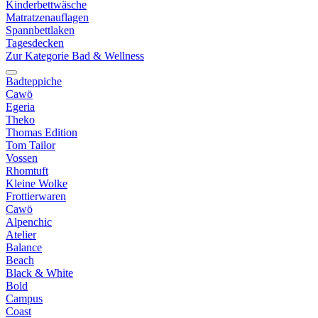
Kinderbettwäsche
Matratzenauflagen
Spannbettlaken
Tagesdecken
Zur Kategorie Bad & Wellness
Badteppiche
Cawö
Egeria
Theko
Thomas Edition
Tom Tailor
Vossen
Rhomtuft
Kleine Wolke
Frottierwaren
Cawö
Alpenchic
Atelier
Balance
Beach
Black & White
Bold
Campus
Coast