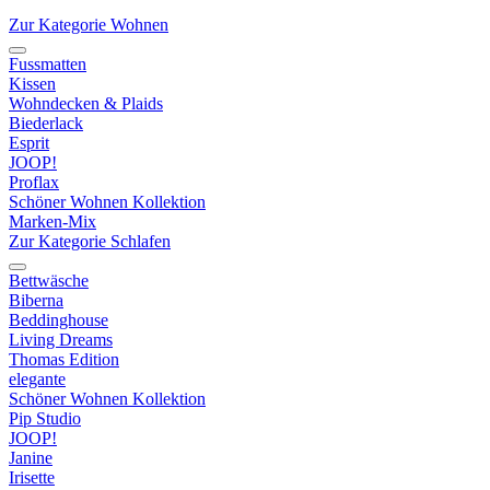
Zur Kategorie Wohnen
Fussmatten
Kissen
Wohndecken & Plaids
Biederlack
Esprit
JOOP!
Proflax
Schöner Wohnen Kollektion
Marken-Mix
Zur Kategorie Schlafen
Bettwäsche
Biberna
Beddinghouse
Living Dreams
Thomas Edition
elegante
Schöner Wohnen Kollektion
Pip Studio
JOOP!
Janine
Irisette