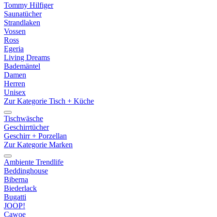
Tommy Hilfiger
Saunatücher
Strandlaken
Vossen
Ross
Egeria
Living Dreams
Bademäntel
Damen
Herren
Unisex
Zur Kategorie Tisch + Küche
Tischwäsche
Geschirrtücher
Geschirr + Porzellan
Zur Kategorie Marken
Ambiente Trendlife
Beddinghouse
Biberna
Biederlack
Bugatti
JOOP!
Cawoe