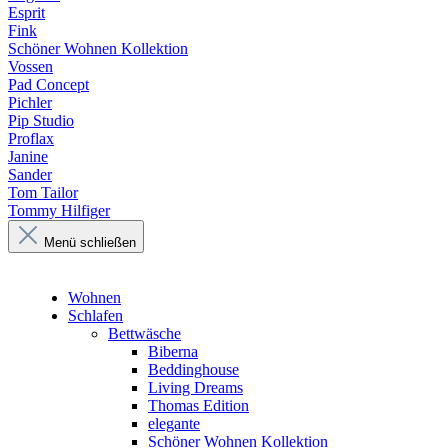
Esprit
Fink
Schöner Wohnen Kollektion
Vossen
Pad Concept
Pichler
Pip Studio
Proflax
Janine
Sander
Tom Tailor
Tommy Hilfiger
Menü schließen
Wohnen
Schlafen
Bettwäsche
Biberna
Beddinghouse
Living Dreams
Thomas Edition
elegante
Schöner Wohnen Kollektion