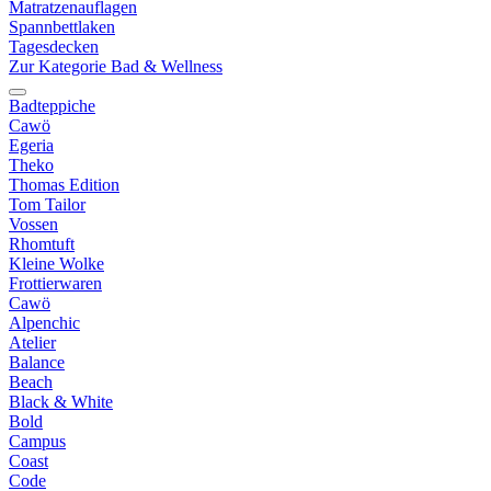
Matratzenauflagen
Spannbettlaken
Tagesdecken
Zur Kategorie Bad & Wellness
Badteppiche
Cawö
Egeria
Theko
Thomas Edition
Tom Tailor
Vossen
Rhomtuft
Kleine Wolke
Frottierwaren
Cawö
Alpenchic
Atelier
Balance
Beach
Black & White
Bold
Campus
Coast
Code