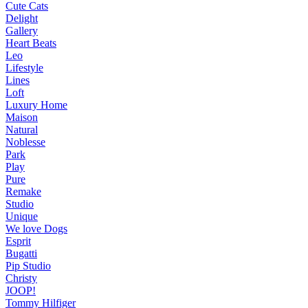
Cute Cats
Delight
Gallery
Heart Beats
Leo
Lifestyle
Lines
Loft
Luxury Home
Maison
Natural
Noblesse
Park
Play
Pure
Remake
Studio
Unique
We love Dogs
Esprit
Bugatti
Pip Studio
Christy
JOOP!
Tommy Hilfiger