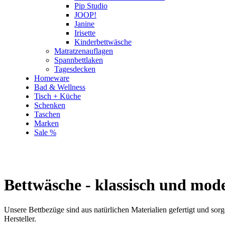
Pip Studio
JOOP!
Janine
Irisette
Kinderbettwäsche
Matratzenauflagen
Spannbettlaken
Tagesdecken
Homeware
Bad & Wellness
Tisch + Küche
Schenken
Taschen
Marken
Sale %
Bettwäsche - klassisch und mod
Unsere Bettbezüge sind aus natürlichen Materialien gefertigt und s
Hersteller.