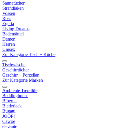
Saunatücher
Strandlaken
Vossen
Ross
Egeria
Living Dreams
Bademäntel
Damen
Herren
Unisex
Zur Kategorie Tisch + Küche
Tischwäsche
Geschirrtücher
Geschirr + Porzellan
Zur Kategorie Marken
Ambiente Trendlife
Beddinghouse
Biberna
Biederlack
Bugatti
JOOP!
Cawoe
elegante