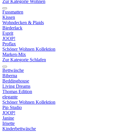
Zur Kategorie Wohnen
Fussmatten
Kissen
Wohndecken & Plaids
Biederlack
Esprit
JOOP!
Proflax
Schöner Wohnen Kollektion
Marken-Mix
Zur Kategorie Schlafen
Bettwäsche
Biberna
Beddinghouse
Living Dreams
Thomas Edition
elegante
Schöner Wohnen Kollektion
Pip Studio
JOOP!
Janine
Irisette
Kinderbettwäsche